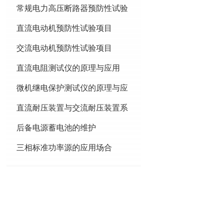
常规电力高压断路器预防性试验
项目
直流电动机预防性试验项目
交流电动机预防性试验项目
直流电阻测试仪的原理与应用
微机继电保护测试仪的原理与应
用
直流耐压装置与交流耐压装置系
统区别
后备电源蓄电池的维护
三相标准功率源的应用场合