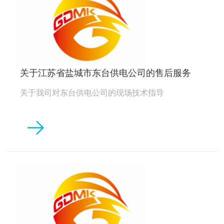
关于江苏省盐城市东台供电公司的售后服务
关于我司对东台供电公司的现场技术指导