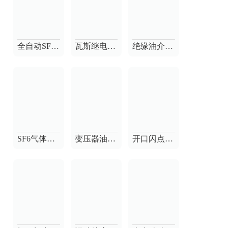
全自动SF6密度继电器校验仪
瓦斯继电器校验仪
绝缘油介质损耗测试仪
SF6气体纯度测试仪
变压器油色谱分析仪
开口闪点测定仪-开口闪点仪