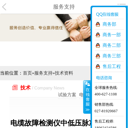
服务支持
商务部
商务一部
商务二部
商务三部
售后工程
当前位置：
首页
»
服务支持
»
技术资料
师

技术
全球服务热线:
/ Company News
400-627-1108
试验方案
电气技术
试验项目
销售部热线:
027-81920667
售后工程师:
电缆故障检测仪中低压脉冲法与多
18062424586