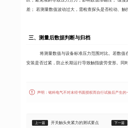
区，避免倾斜导致压力分力，影响数值准确性； 缓慢
差； 若测量数值波动过大，需检查探头是否松动、触
三、测量后数据判断与归档
将测量数值与设备标准压力范围对比。若数值
安装是否过紧，防止长期运行导致触指疲劳变形。同时

声明：铭科电气不对未经书面授权而自行试验后产生的
开关触头夹紧力的测试要点
上一篇
下一篇