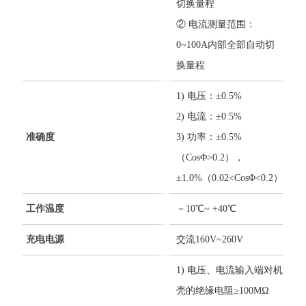
切换量程
② 电流测量范围：
0~100A内部全部自动切
换量程
1) 电压：±0.5%
2) 电流：±0.5%
准确度
3) 功率：±0.5%
（CosΦ>0.2），
±1.0%（0.02<CosΦ<0.2）
工作温度
－10℃~ +40℃
充电电源
交流160V~260V
1) 电压、电流输入端对机
壳的绝缘电阻≥100MΩ