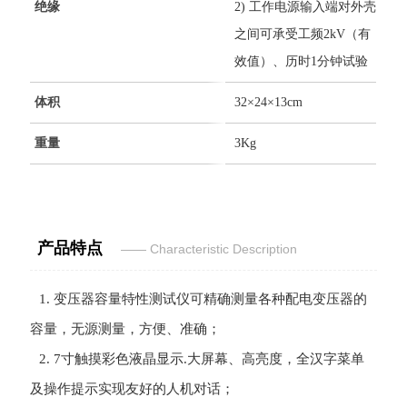
绝缘
2) 工作电源输入端对外壳
之间可承受工频2kV（有
效值）、历时1分钟试验
体积
32×24×13cm
重量
3Kg
产品特点
—— Characteristic Desc
ription
1.
变压器容量特性测试仪
可精确测量各种配电变压器的
容量，无源测量，方便、准确；
2. 7寸触摸彩色液晶显示.大屏幕、高亮度，全汉字菜单
及操作提示实现友好的人机对话；